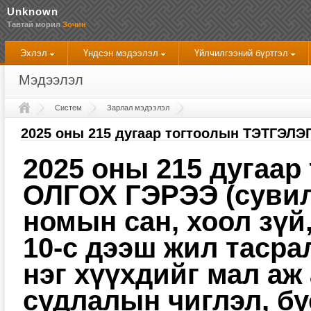
Unknown
Тавтай морил
Зочин
Эхлэл
Үндсэн мэдээлэл
Үйлчилгээний бүртгэл
Мэдээлэл
Систем
Зарлал мэдээлэл
Эхлэл
2025 оны 215 дугаар тогтоолын ТЭТГЭЛ
2025 оны 215 дугаа
ОЛГОХ ГЭРЭЭ (сувил
номын сан, хоол зүй
10-с дээш жил таср
нэг хүүхдийг мал аж 
судлалын чиглэл, бу