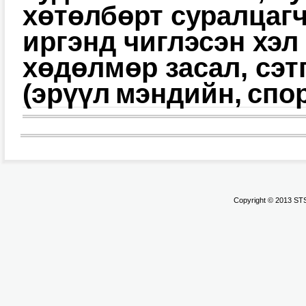
хөтөлбөрт суралцаг
иргэнд чиглэсэн хэл 
хөдөлмөр засал, сэтг
(эрүүл мэндийн, спо
Copyright © 2013 STS.